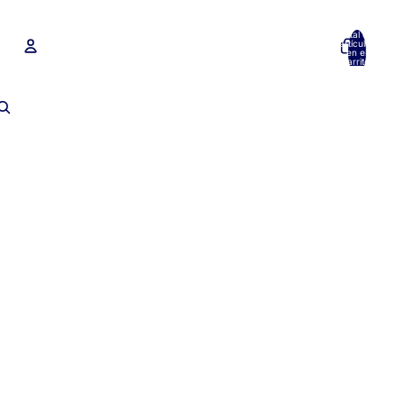
Total de
artículos
en el
carrito:
0
Cuenta
Otras opciones de inicio de sesión
Pedidos
Perfil